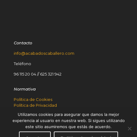
Contacto
info@acabadoscaballero.com
Teléfono
96 115 20 04
//
625 321 942
Normativa
Política de Cookies
Política de Privacidad
Aviso Legal
Utilizamos cookies para asegurar que damos la mejor
PlanDeRecuperación
experiencia al usuario en nuestra web. Si sigues utilizando
Premio houzz
este sitio asumiremos que estás de acuerdo.
© 2024 Caballero
Contactar