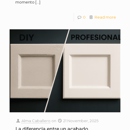
momento
[…]
0
Read more
Alma Caballero
on
21 November, 2025
La diferencia entre un acabado