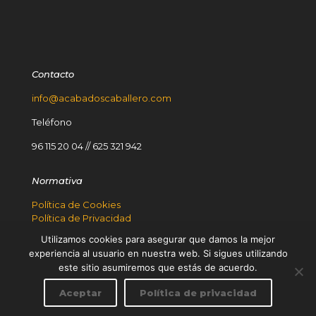
Contacto
info@acabadoscaballero.com
Teléfono
96 115 20 04
//
625 321 942
Normativa
Política de Cookies
Política de Privacidad
Aviso Legal
Utilizamos cookies para asegurar que damos la mejor
PlanDeRecuperación
experiencia al usuario en nuestra web. Si sigues utilizando
Premio houzz
este sitio asumiremos que estás de acuerdo.
© 2024 Caballero
Contactar
Aceptar
Política de privacidad
Open