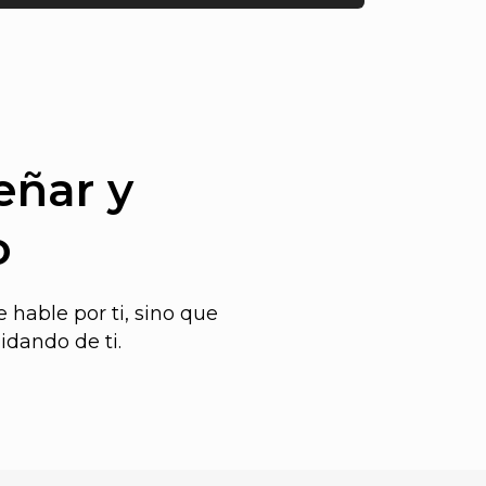
eñar y
o
 hable por ti, sino que
idando de ti.