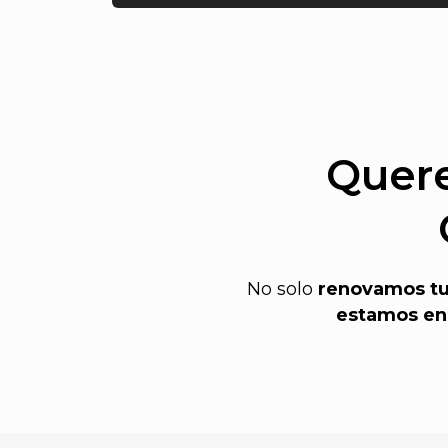
Quere
No solo
renovamos t
estamos en