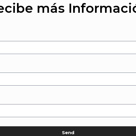
ecibe más Informaci
Send