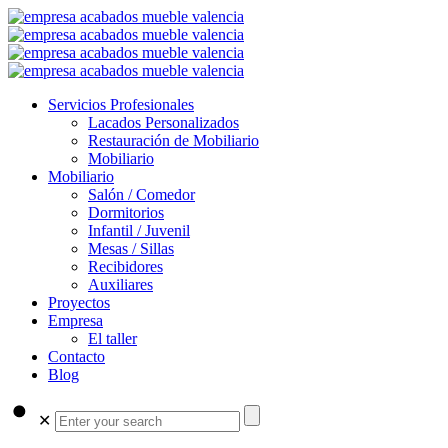
Servicios Profesionales
Lacados Personalizados
Restauración de Mobiliario
Mobiliario
Mobiliario
Salón / Comedor
Dormitorios
Infantil / Juvenil
Mesas / Sillas
Recibidores
Auxiliares
Proyectos
Empresa
El taller
Contacto
Blog
✕