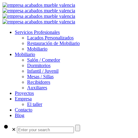
Servicios Profesionales
Lacados Personalizados
Restauración de Mobiliario
Mobiliario
Mobiliario
Salón / Comedor
Dormitorios
Infantil / Juvenil
Mesas / Sillas
Recibidores
Auxiliares
Proyectos
Empresa
El taller
Contacto
Blog
✕